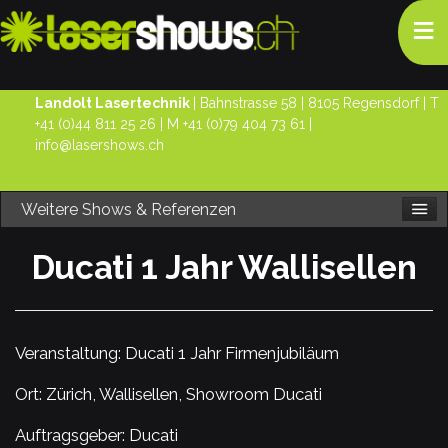
≡
Landolt Lasertechnik
| Bahnstrasse 58 | 8105 Regensdorf | T
+41 (0)44 811 25 26
| M
+41 (0)79 404 73 61
|
info@lasershows.ch
Weitere Shows & Referenzen
Ducati 1 Jahr Wallisellen
Veranstaltung: Ducati 1 Jahr Firmenjubiläum
Ort: Zürich, Wallisellen, Showroom Ducati
Auftragsgeber: Ducati