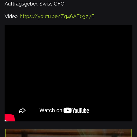
Auftragsgeber: Swiss CFO
Video:
https://youtu.be/Zq46AE03z7E